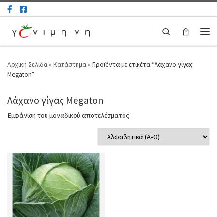
Μετάβαση στο περιεχόμενο
Search
Μεν
Αρχική Σελίδα
»
Κατάστημα
»
Προϊόντα με ετικέτα “Λάχανο γίγας
Megaton”
Λάχανο γίγας Megaton
Εμφάνιση του μοναδικού αποτελέσματος