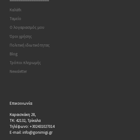
Καλάθι
Ταμείο
Ο λογαριασμός μου
Όροι χρήσης
Πολιτική ιδιωτικότητας
Blog
Τρόποι πληρωμής
Newsletter
Επικοινωνία
Καραισκάκη 28,
ΤΚ: 42132, Τρίκαλα
Τηλέφωνο: +302431027014
E-mail: info@gonimigi.gr