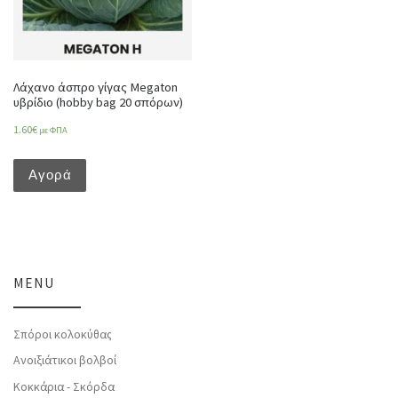
Λάχανο άσπρο γίγας Megaton
υβρίδιο (hobby bag 20 σπόρων)
1.60
€
με ΦΠΑ
Αγορά
MENU
Σπόροι κολοκύθας
Ανοιξιάτικοι βολβοί
Κοκκάρια - Σκόρδα