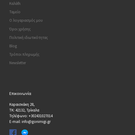
Καλάθι
Ταμείο
Ο λογαριασμός μου
Όροι χρήσης
Πολιτική ιδιωτικότητας
Blog
Τρόποι πληρωμής
Newsletter
Επικοινωνία
Καραισκάκη 28,
ΤΚ: 42132, Τρίκαλα
Τηλέφωνο: +302431027014
E-mail: info@gonimigi.gr