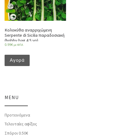
Κολοκύθα αναρριχώμενη
Serpente di Sicilia παραδοσιακή
(hobby bag 4.5 γρ)
0.99
€
με ΦΠΑ
Αγορά
MENU
Προτεινόμενα
Τελευταίες αφίξεις
Σπόροι 0.50€