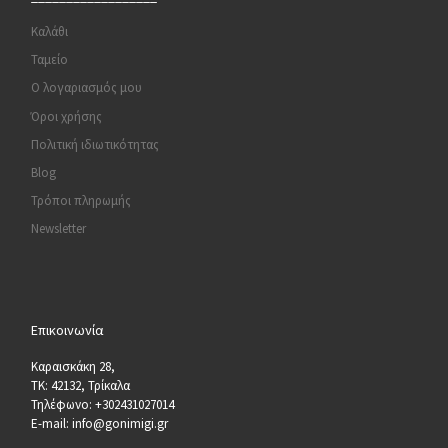
Καλάθι
Ταμείο
Ο λογαριασμός μου
Όροι χρήσης
Πολιτική ιδιωτικότητας
Blog
Τρόποι πληρωμής
Newsletter
Επικοινωνία
Καραισκάκη 28,
ΤΚ: 42132, Τρίκαλα
Τηλέφωνο: +302431027014
E-mail: info@gonimigi.gr