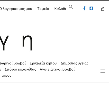
Ο λογαριασμός μου
Ταμείο
Καλάθι
πωρινοί βολβοί
Εργαλεία κήπου
Δημόσιας υγείας
α
Σπόροι κολοκύθας
Ανοιξιάτικοι βολβοί
Μεν
σπορος