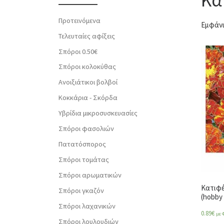
Προτεινόμενα
Εμφάνι
Τελευταίες αφίξεις
Σπόροι 0.50€
Σπόροι κολοκύθας
Ανοιξιάτικοι βολβοί
Κοκκάρια - Σκόρδα
Υβρίδια μικροσυσκευασίες
Σπόροι φασολιών
Πατατόσπορος
Σπόροι τομάτας
Σπόροι αρωματικών
Κατιφέ
Σπόροι γκαζόν
(hobby 
Σπόροι λαχανικών
0.89
€
με 
Σπόροι λουλουδιών