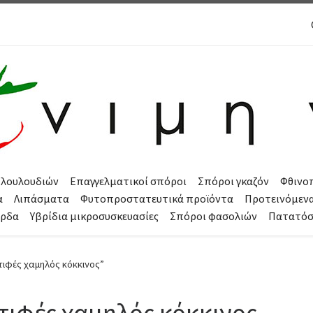
 λουλουδιών
Επαγγελματικοί σπόροι
Σπόροι γκαζόν
Φθινο
α
Λιπάσματα
Φυτοπροστατευτικά προϊόντα
Προτεινόμεν
όρδα
Υβρίδια μικροσυσκευασίες
Σπόροι φασολιών
Πατατό
τιφές χαμηλός κόκκινος”
τιφές χαμηλός κόκκινος