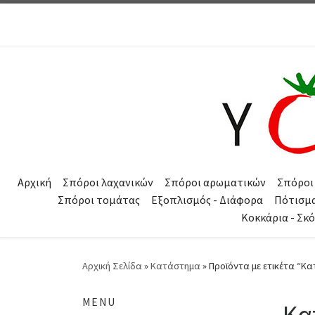
Μετάβαση στο περιεχόμενο
Αρχική
Σπόροι λαχανικών
Σπόροι αρωματικών
Σπόροι
Σπόροι τομάτας
Εξοπλισμός - Διάφορα
Πότισμ
Κοκκάρια - Σκ
Αρχική Σελίδα
»
Κατάστημα
»
Προϊόντα με ετικέτα “Κα
MENU
Κα