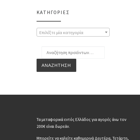
ΚΑΤΗΓΟΡΊΕΣ
Επιλέξτε μία κατηγορία
Αναζήτηση για:
ΑΝΑΖΉΤΗΣΗ
Τα μεταφορικά εντός Ελλάδος για αγορές άνω τον
200€ είναι δωρεάν.
Μπορείτε να καλείτε καθημερινά Δευτέρα, Τετάρτη,