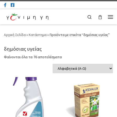
Μετάβαση στο περιεχόμενο
Search
Μεν
Αρχική Σελίδα
»
Κατάστημα
»
Προϊόντα με ετικέτα “δημόσιας υγείας”
δημόσιας υγείας
Φαίνονται όλα τα 76 αποτελέσματα