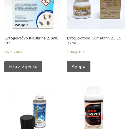
Εντομοκτόνο K-Othrine 250WG
Εντομοκτόνο Killmethrin 2.5 EC
5gr
25 ml
6.50
€
3.50
€
με ΦΠΑ
με ΦΠΑ
Εξαντλήθηκε
Αγορά