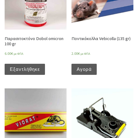
Παρασιτοκτόνο Dobol omicron
Ποντικόκολλα Vebicolla (135 gr)
100 gr
6.00
€
2.00
€
με ΦΠΑ
με ΦΠΑ
Εξαντλήθηκε
Αγορά