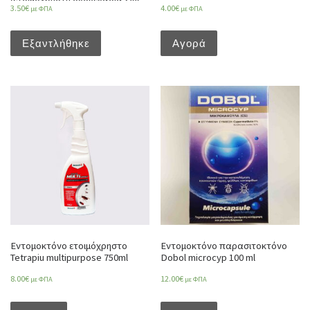
3.50
€
4.00
€
γρ)
με ΦΠΑ
με ΦΠΑ
Εξαντλήθηκε
Αγορά
Εντομοκτόνο ετοιμόχρηστο
Εντομοκτόνο παρασιτοκτόνο
Tetrapiu multipurpose 750ml
Dobol microcyp 100 ml
8.00
€
12.00
€
με ΦΠΑ
με ΦΠΑ