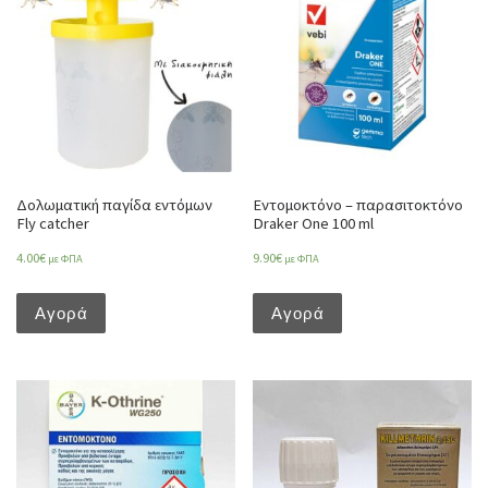
Δολωματική παγίδα εντόμων
Εντομοκτόνο – παρασιτοκτόνο
Fly catcher
Draker One 100 ml
4.00
€
9.90
€
με ΦΠΑ
με ΦΠΑ
Αγορά
Αγορά