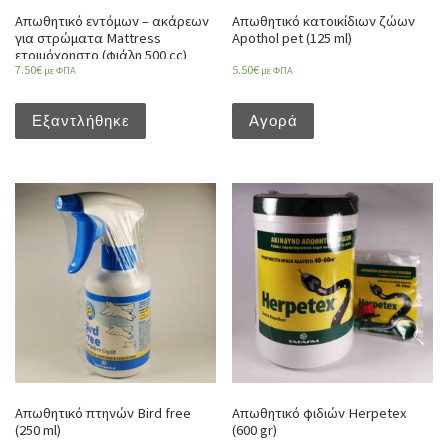
Απωθητικό εντόμων – ακάρεων
Απωθητικό κατοικίδιων ζώων
για στρώματα Mattress
Apothol pet (125 ml)
ετοιμόχρηστο (φιάλη 500 cc)
7.50
€
5.50
€
με ΦΠΑ
με ΦΠΑ
Εξαντλήθηκε
Αγορά
Απωθητικό πτηνών Bird free
Απωθητικό φιδιών Herpetex
(250 ml)
(600 gr)