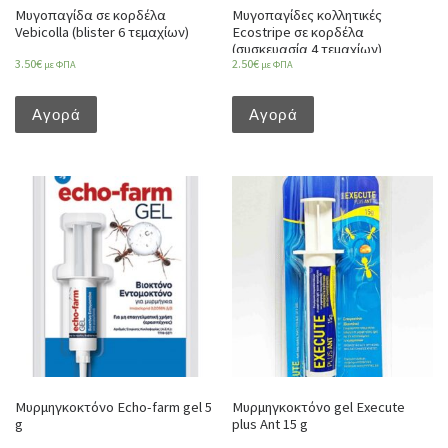
Μυγοπαγίδα σε κορδέλα
Μυγοπαγίδες κολλητικές
Vebicolla (blister 6 τεμαχίων)
Ecostripe σε κορδέλα
(συσκευασία 4 τεμαχίων)
3.50
€
2.50
€
με ΦΠΑ
με ΦΠΑ
Αγορά
Αγορά
Μυρμηγκοκτόνο Echo-farm gel 5
Μυρμηγκοκτόνο gel Execute
g
plus Ant 15 g