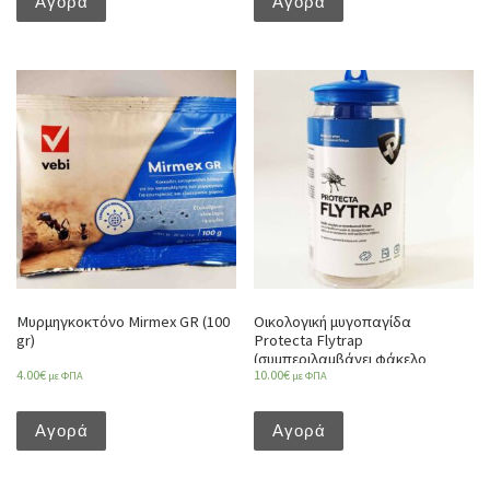
Αγορά
Αγορά
Μυρμηγκοκτόνο Mirmex GR (100
Οικολογική μυγοπαγίδα
gr)
Protecta Flytrap
(συμπεριλαμβάνει φάκελο
4.00
€
10.00
€
προσελκυστικής σκόνης)
με ΦΠΑ
με ΦΠΑ
Αγορά
Αγορά