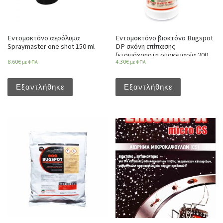
Εντομοκτόνο αερόλυμα
Εντομοκτόνο βιοκτόνο Bugspot
Spraymaster one shot 150 ml
DP σκόνη επίπασης
(ετοιμόχρηστη συσκευασία 200
8.60
€
4.30
€
γρ)
με ΦΠΑ
με ΦΠΑ
Εξαντλήθηκε
Εξαντλήθηκε