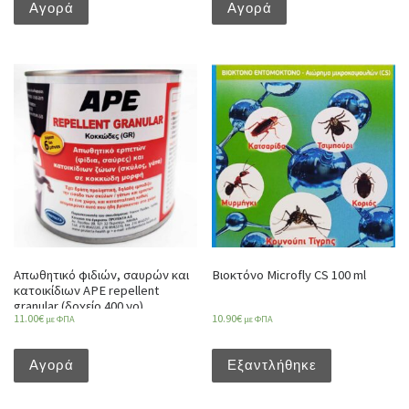
Αγορά
Αγορά
Απωθητικό φιδιών, σαυρών και
Βιοκτόνο Microfly CS 100 ml
κατοικίδιων APE repellent
granular (δοχείο 400 γρ)
11.00
€
10.90
€
με ΦΠΑ
με ΦΠΑ
Αγορά
Εξαντλήθηκε