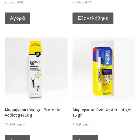
7.50
€
9.00
€
με ΦΠΑ
με ΦΠΑ
Αγορά
Εξαντλήθηκε
Μυρμηγκοκτόνο gel Protecta
Μυρμηγκοκτόνο Kapter ant gel
Addict gel 10 g
15 gr
10.50
€
8.00
€
με ΦΠΑ
με ΦΠΑ