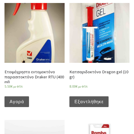
Ετοιμόχρηστο εντομοκτόνο
Κατσαριδοκτόνο Dragon gel (10
παρασιτοκτόνο Draker RTU (400
gr)
ml)
5.50
€
8.00
€
με ΦΠΑ
με ΦΠΑ
Αγορά
Εξαντλήθηκε