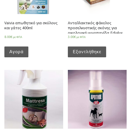
Vaivia απωθητικό για σκύλους
Ανταλλακτικός φάκελος
και γάτες 400ml
προσελκυστικής σκόνης για
οικολογική μυγοπαγίδα Edialux
8.00
€
3.00
€
Ecologic
με ΦΠΑ
με ΦΠΑ
Αγορά
Εξαντλήθηκε