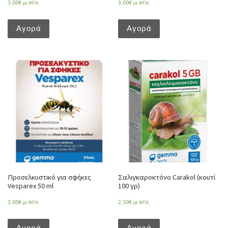
3.00
€
3.00
€
με ΦΠΑ
με ΦΠΑ
Αγορά
Αγορά
Προσελκυστικό για σφήκες
Σαλιγκαροκτόνο Carakol (κουτί
Vesparex 50 ml
100 γρ)
3.00
€
2.50
€
με ΦΠΑ
με ΦΠΑ