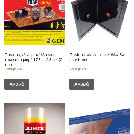
Παγίδα ξύλινη με κόλλα για
Παγίδα ποντικών με κόλλα Rat
τρωκτικά μικρή 17.5 x 13.5 cm (2
glue book
τμχ)
2.50
€
4.50
€
με ΦΠΑ
με ΦΠΑ
Αγορά
Αγορά