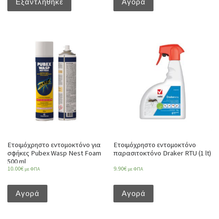
Εξαντλήθηκε
Αγορά
Ετοιμόχρηστο εντομοκτόνο για
Ετοιμόχρηστο εντομοκτόνο
σφήκες Pubex Wasp Nest Foam
παρασιτοκτόνο Draker RTU (1 lt)
500 ml
10.00
€
9.90
€
με ΦΠΑ
με ΦΠΑ
Αγορά
Αγορά