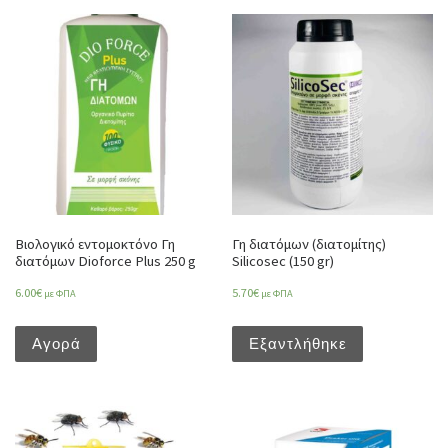
Βιολογικό εντομοκτόνο Γη
Γη διατόμων (διατομίτης)
διατόμων Dioforce Plus 250 g
Silicosec (150 gr)
6.00
€
5.70
€
με ΦΠΑ
με ΦΠΑ
Αγορά
Εξαντλήθηκε