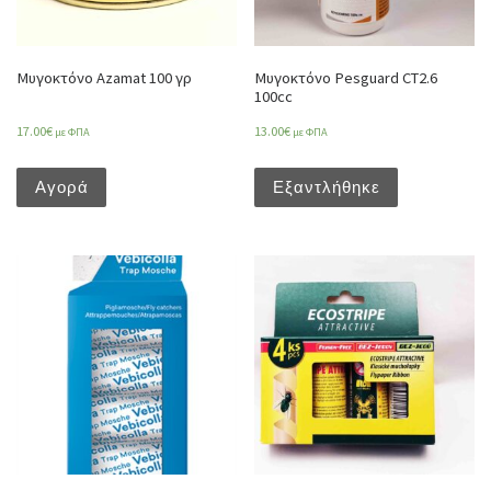
Μυγοκτόνο Azamat 100 γρ
Μυγοκτόνο Pesguard CT2.6
100cc
17.00
€
13.00
€
με ΦΠΑ
με ΦΠΑ
Αγορά
Εξαντλήθηκε