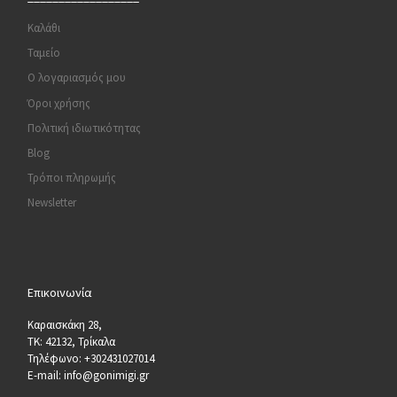
Καλάθι
Ταμείο
Ο λογαριασμός μου
Όροι χρήσης
Πολιτική ιδιωτικότητας
Blog
Τρόποι πληρωμής
Newsletter
Επικοινωνία
Καραισκάκη 28,
ΤΚ: 42132, Τρίκαλα
Τηλέφωνο: +302431027014
E-mail: info@gonimigi.gr