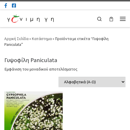
Μετάβαση στο περιεχόμενο
Search
Μεν
Αρχική Σελίδα
»
Κατάστημα
»
Προϊόντα με ετικέτα “Γυψοφίλη
Paniculata”
Γυψοφίλη Paniculata
Εμφάνιση του μοναδικού αποτελέσματος