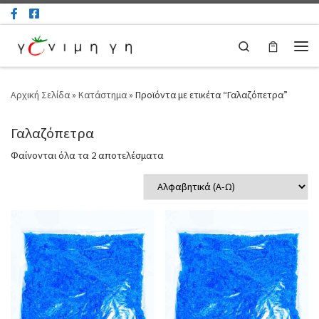
Μετάβαση στο περιεχόμενο
Search
Μεν
Αρχική Σελίδα
»
Κατάστημα
»
Προϊόντα με ετικέτα “Γαλαζόπετρα”
Γαλαζόπετρα
Φαίνονται όλα τα 2 αποτελέσματα