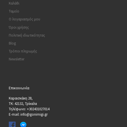
Καλάθι
Ταμείο
Ο λογαριασμός μου
Όροι χρήσης
Πολιτική ιδιωτικότητας
Blog
Τρόποι πληρωμής
Newsletter
Επικοινωνία
Καραισκάκη 28,
ΤΚ: 42132, Τρίκαλα
Τηλέφωνο: +302431027014
E-mail: info@gonimigi.gr