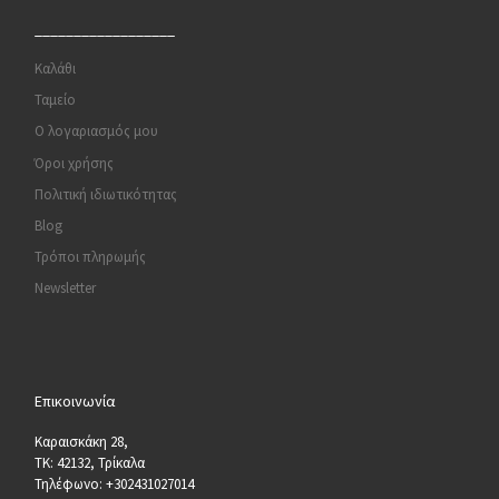
__________________
Καλάθι
Ταμείο
Ο λογαριασμός μου
Όροι χρήσης
Πολιτική ιδιωτικότητας
Blog
Τρόποι πληρωμής
Newsletter
Επικοινωνία
Καραισκάκη 28,
ΤΚ: 42132, Τρίκαλα
Τηλέφωνο: +302431027014