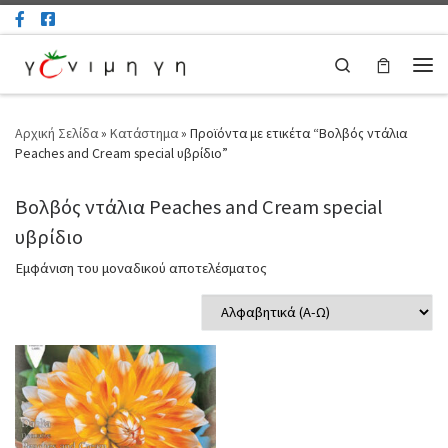
Μετάβαση στο περιεχόμενο
Search
Μεν
Αρχική Σελίδα
»
Κατάστημα
»
Προϊόντα με ετικέτα “Βολβός ντάλια
Peaches and Cream special υβρίδιο”
Βολβός ντάλια Peaches and Cream special
υβρίδιο
Εμφάνιση του μοναδικού αποτελέσματος