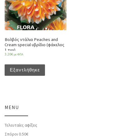
Βολβός ντάλια Peaches and
Cream special υβρίδιο (φάκελος
1 τμχ)
3.20
€
με ΦΠΑ
Εξαντλήθηκε
MENU
Τελευταίες αφίξεις
Σπόροι 0.50€