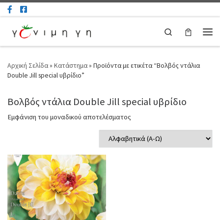
Μετάβαση στο περιεχόμενο
Search
Μεν
Αρχική Σελίδα
»
Κατάστημα
»
Προϊόντα με ετικέτα “Βολβός ντάλια
Double Jill special υβρίδιο”
Βολβός ντάλια Double Jill special υβρίδιο
Εμφάνιση του μοναδικού αποτελέσματος