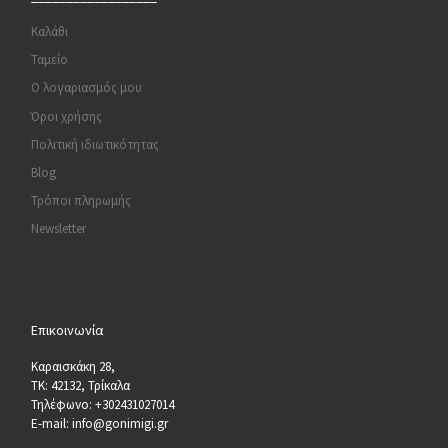
Καλάθι
Ταμείο
Ο λογαριασμός μου
Όροι χρήσης
Πολιτική ιδιωτικότητας
Blog
Τρόποι πληρωμής
Newsletter
Επικοινωνία
Καραισκάκη 28,
ΤΚ: 42132, Τρίκαλα
Τηλέφωνο: +302431027014
E-mail: info@gonimigi.gr