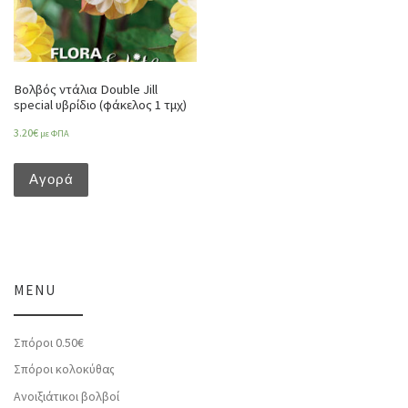
Βολβός ντάλια Double Jill
special υβρίδιο (φάκελος 1 τμχ)
3.20
€
με ΦΠΑ
Αγορά
MENU
Σπόροι 0.50€
Σπόροι κολοκύθας
Ανοιξιάτικοι βολβοί