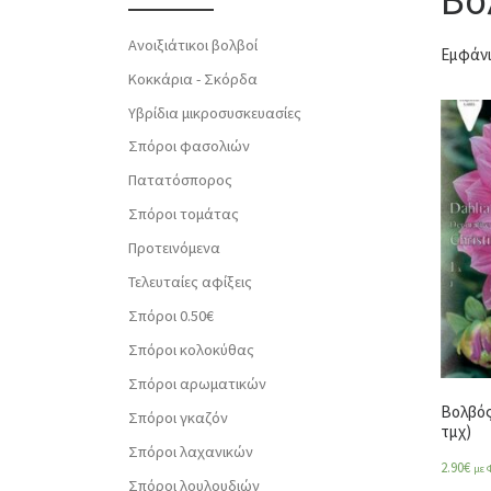
Ανοιξιάτικοι βολβοί
Εμφάνι
Κοκκάρια - Σκόρδα
Υβρίδια μικροσυσκευασίες
Σπόροι φασολιών
Πατατόσπορος
Σπόροι τομάτας
Προτεινόμενα
Τελευταίες αφίξεις
Σπόροι 0.50€
Σπόροι κολοκύθας
Σπόροι αρωματικών
Βολβός
Σπόροι γκαζόν
τμχ)
Σπόροι λαχανικών
2.90
€
με 
Σπόροι λουλουδιών