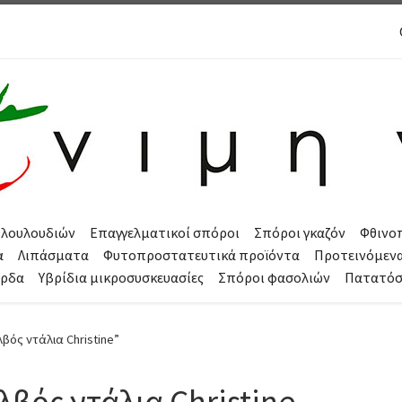
 λουλουδιών
Επαγγελματικοί σπόροι
Σπόροι γκαζόν
Φθινο
α
Λιπάσματα
Φυτοπροστατευτικά προϊόντα
Προτεινόμεν
όρδα
Υβρίδια μικροσυσκευασίες
Σπόροι φασολιών
Πατατό
λβός ντάλια Christine”
λβός ντάλια Christine