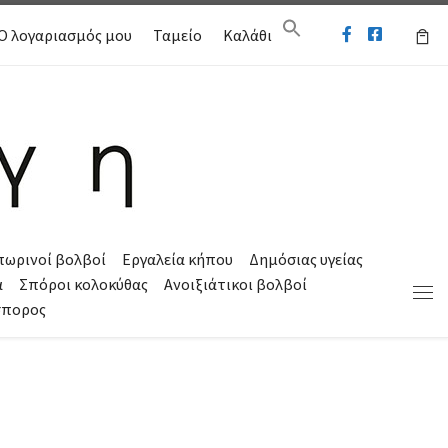
Ο λογαριασμός μου
Ταμείο
Καλάθι
πωρινοί βολβοί
Εργαλεία κήπου
Δημόσιας υγείας
α
Σπόροι κολοκύθας
Ανοιξιάτικοι βολβοί
Μεν
σπορος