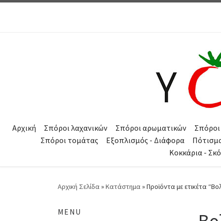
Μετάβαση στο περιεχόμενο
Αρχική
Σπόροι λαχανικών
Σπόροι αρωματικών
Σπόροι
Σπόροι τομάτας
Εξοπλισμός - Διάφορα
Πότισμ
Κοκκάρια - Σκ
Αρχική Σελίδα
»
Κατάστημα
»
Προϊόντα με ετικέτα “Βο
MENU
Βο