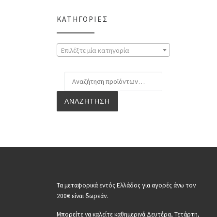
ΚΑΤΗΓΟΡΊΕΣ
Επιλέξτε μία κατηγορία
Αναζήτηση για:
ΑΝΑΖΉΤΗΣΗ
Τα μεταφορικά εντός Ελλάδος για αγορές άνω τον
200€ είναι δωρεάν.
Μπορείτε να καλείτε καθημερινά Δευτέρα, Τετάρτη,