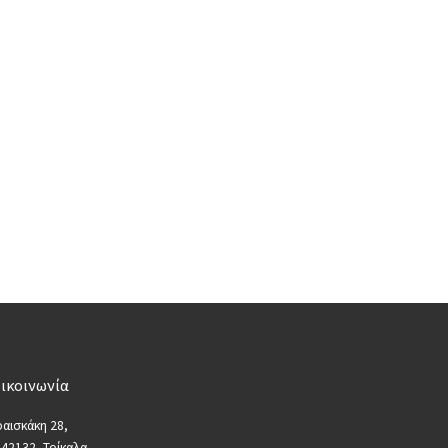
ικοινωνία
αισκάκη 28,
 42132, Τρίκαλα