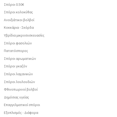
Σπόροι 0.50€
Σπόροι κολοκύθας
Ανοιξιάτικοι βολβοί
Κοκκάρια - Σκόρδα
Υβρίδια μικροσυσκευασίες
Σπόροι φασολιών
Πατατόσπορος
Σπόροι αρωματικών
Σπόροι γκαζόν
Σπόροι λαχανικών
Σπόροι λουλουδιών
Φθινοπωρινοί βολβοί
Δημόσιας υγείας
Επαγγελματικοί σπόροι
Εξοπλισμός - Διάφορα