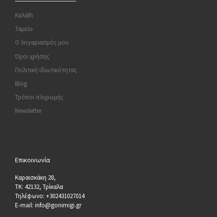
Καλάθι
Ταμείο
Ο λογαριασμός μου
Όροι χρήσης
Πολιτική ιδιωτικότητας
Blog
Τρόποι πληρωμής
Newsletter
Επικοινωνία
Καραισκάκη 28,
ΤΚ: 42132, Τρίκαλα
Τηλέφωνο: +302431027014
E-mail: info@gonimigi.gr