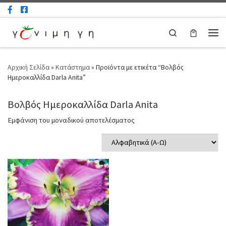
Μετάβαση στο περιεχόμενο
Search
Μεν
Αρχική Σελίδα
»
Κατάστημα
»
Προϊόντα με ετικέτα “Βολβός
Ημεροκαλλίδα Darla Anita”
Βολβός Ημεροκαλλίδα Darla Anita
Εμφάνιση του μοναδικού αποτελέσματος