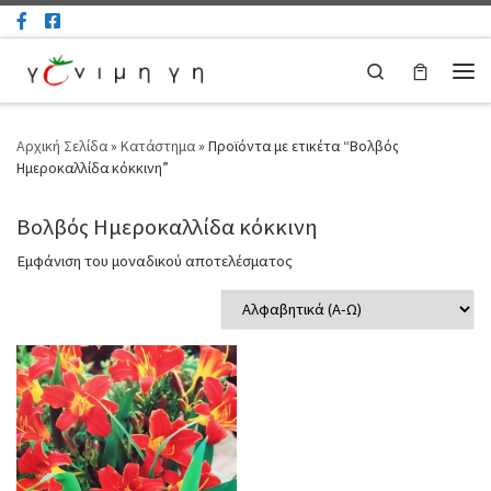
Μετάβαση στο περιεχόμενο
Search
Μεν
Αρχική Σελίδα
»
Κατάστημα
»
Προϊόντα με ετικέτα “Βολβός
Ημεροκαλλίδα κόκκινη”
Βολβός Ημεροκαλλίδα κόκκινη
Εμφάνιση του μοναδικού αποτελέσματος