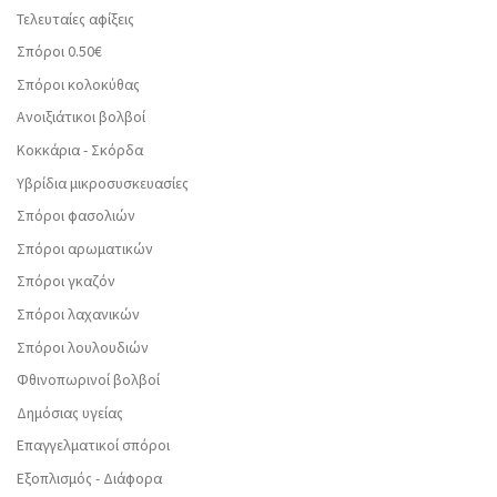
Τελευταίες αφίξεις
Σπόροι 0.50€
Σπόροι κολοκύθας
Ανοιξιάτικοι βολβοί
Κοκκάρια - Σκόρδα
Υβρίδια μικροσυσκευασίες
Σπόροι φασολιών
Σπόροι αρωματικών
Σπόροι γκαζόν
Σπόροι λαχανικών
Σπόροι λουλουδιών
Φθινοπωρινοί βολβοί
Δημόσιας υγείας
Επαγγελματικοί σπόροι
Εξοπλισμός - Διάφορα