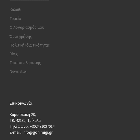
Καλάθι
Ταμείο
Ο λογαριασμός μου
Όροι χρήσης
Πολιτική ιδιωτικότητας
Blog
Τρόποι πληρωμής
Newsletter
Επικοινωνία
Καραισκάκη 28,
ΤΚ: 42132, Τρίκαλα
Τηλέφωνο: +302431027014
E-mail: info@gonimigi.gr