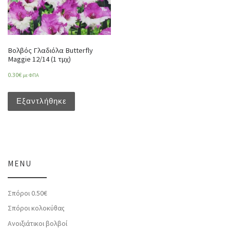
Βολβός Γλαδιόλα Butterfly
Maggie 12/14 (1 τμχ)
0.30
€
με ΦΠΑ
Εξαντλήθηκε
MENU
Σπόροι 0.50€
Σπόροι κολοκύθας
Ανοιξιάτικοι βολβοί