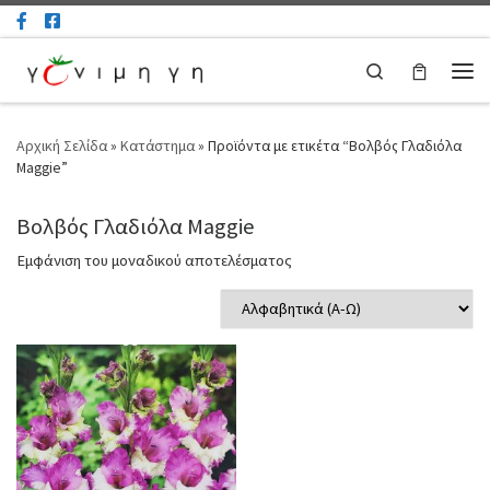
Μετάβαση στο περιεχόμενο
Search
Μεν
Αρχική Σελίδα
»
Κατάστημα
»
Προϊόντα με ετικέτα “Βολβός Γλαδιόλα
Maggie”
Βολβός Γλαδιόλα Maggie
Εμφάνιση του μοναδικού αποτελέσματος