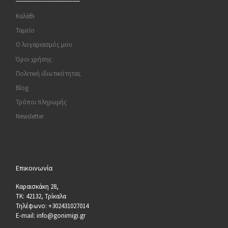
Καλάθι
Ταμείο
Ο λογαριασμός μου
Όροι χρήσης
Πολιτική ιδιωτικότητας
Blog
Τρόποι πληρωμής
Newsletter
Επικοινωνία
Καραισκάκη 28,
ΤΚ: 42132, Τρίκαλα
Τηλέφωνο: +302431027014
E-mail: info@gonimigi.gr