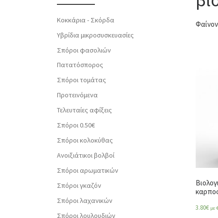
Κοκκάρια - Σκόρδα
Φαίνον
Υβρίδια μικροσυσκευασίες
Σπόροι φασολιών
Πατατόσπορος
Σπόροι τομάτας
Προτεινόμενα
Τελευταίες αφίξεις
Σπόροι 0.50€
Σπόροι κολοκύθας
Ανοιξιάτικοι βολβοί
Σπόροι αρωματικών
Βιολογ
Σπόροι γκαζόν
καρποφ
Σπόροι λαχανικών
3.80
€
με 
Σπόροι λουλουδιών