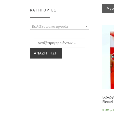
Αγ
ΚΑΤΗΓΟΡΊΕΣ
Επιλέξτε μία κατηγορία
Αναζήτηση για:
ΑΝΑΖΉΤΗΣΗ
Βιολογ
Elexa4-
6.90
€
με 