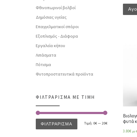
Φθινοπωρινοί βολβοί
Αγ
Δημόσιας υγείας
Επαγγελματικοί σπόροι
Εξοπλισμός - Διάφορα
Εργαλεία κήπου
Λιπάσματα
Πότισμα
Φυτοπροστατευτικά προϊόντα
ΦΙΛΤΡΆΡΙΣΜΑ ΜΕ ΤΙΜΉ
Βιολογ
φυτά κ
Τιμή:
0€
—
20€
ΦΙΛΤΡΆΡΙΣΜΑ
3.80
€
με 