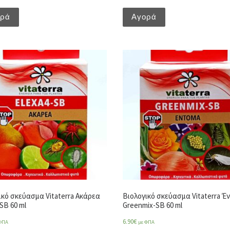
ορά
Αγορά
ικό σκεύασμα Vitaterra Ακάρεα
Βιολογικό σκεύασμα Vitaterra Έ
SB 60 ml
Greenmix-SB 60 ml
6.90
€
ΦΠΑ
με ΦΠΑ