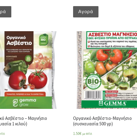
ορά
Αγορά
κό Ασβέστιο – Μαγνήσιο
Οργανικό Ασβέστιο-Μαγνήσιο
υασία 1 κιλού)
(συσκευασία 500 γρ)
1.50
€
ΦΠΑ
με ΦΠΑ