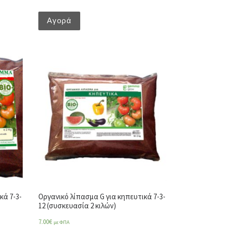
Αγορά
κά 7-3-
Οργανικό λίπασμα G για κηπευτικά 7-3-
12 (συσκευασία 2 κιλών)
7.00
€
με ΦΠΑ