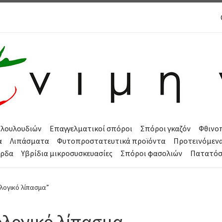
 λουλουδιών
Επαγγελματικοί σπόροι
Σπόροι γκαζόν
Φθινο
α
Λιπάσματα
Φυτοπροστατευτικά προϊόντα
Προτεινόμεν
όρδα
Υβρίδια μικροσυσκευασίες
Σπόροι φασολιών
Πατατό
ολογικό λίπασμα”
ολογικό λίπασμα