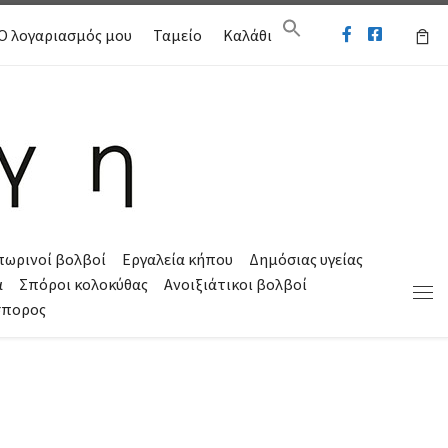
Ο λογαριασμός μου
Ταμείο
Καλάθι
πωρινοί βολβοί
Εργαλεία κήπου
Δημόσιας υγείας
α
Σπόροι κολοκύθας
Ανοιξιάτικοι βολβοί
Μεν
σπορος