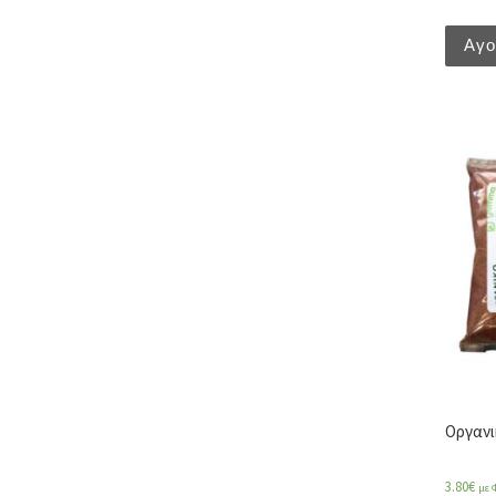
Αγ
Οργανι
3.80
€
με 