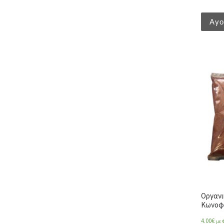
Αγ
Οργανι
Κωνοφό
4.00
€
με 