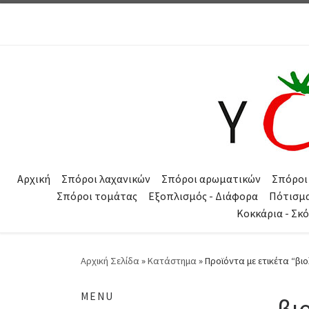
Μετάβαση στο περιεχόμενο
Αρχική
Σπόροι λαχανικών
Σπόροι αρωματικών
Σπόροι
Σπόροι τομάτας
Εξοπλισμός - Διάφορα
Πότισμ
Κοκκάρια - Σκ
Αρχική Σελίδα
»
Κατάστημα
»
Προϊόντα με ετικέτα “βι
MENU
βι