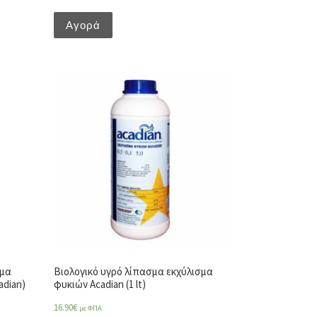
Αγορά
σμα
Βιολογικό υγρό λίπασμα εκχύλισμα
adian)
φυκιών Acadian (1 lt)
16.90
€
με ΦΠΑ