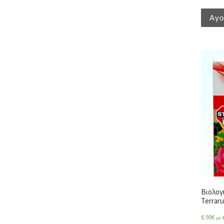
Αγ
Βιολογ
Terraru
6.90
€
με 