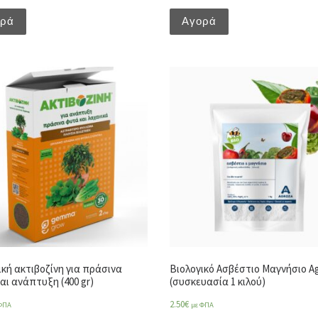
ορά
Αγορά
ική ακτιβοζίνη για πράσινα
Βιολογικό Ασβέστιο Μαγνήσιο A
αι ανάπτυξη (400 gr)
(συσκευασία 1 κιλού)
2.50
€
ΦΠΑ
με ΦΠΑ