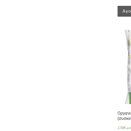
Αγ
Οργανι
(συσκε
2.50
€
με 