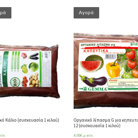
ορά
Αγορά
κό Κάλιο (συσκευασία 1 κιλού)
Οργανικό λίπασμα G για κηπευτι
12 (συσκευασία 1 κιλού)
4.00
€
ΦΠΑ
με ΦΠΑ