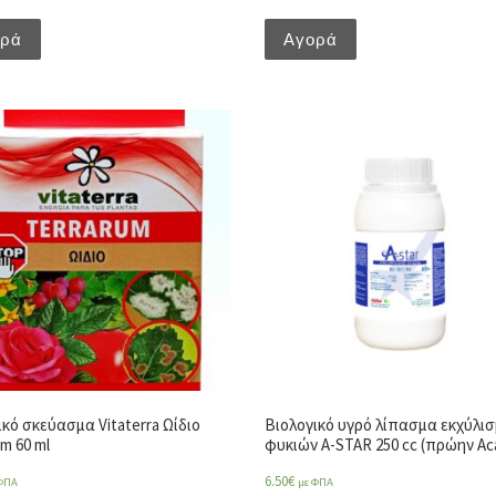
ορά
Αγορά
ικό σκεύασμα Vitaterra Ωίδιο
Βιολογικό υγρό λίπασμα εκχύλι
m 60 ml
φυκιών A-STAR 250 cc (πρώην Ac
6.50
€
ΦΠΑ
με ΦΠΑ