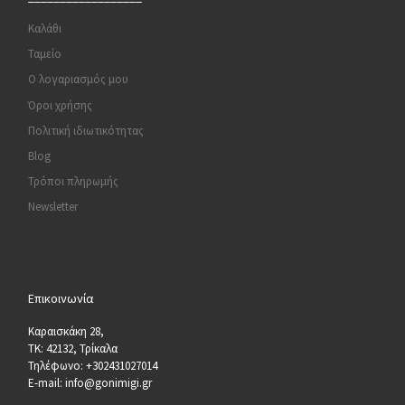
Καλάθι
Ταμείο
Ο λογαριασμός μου
Όροι χρήσης
Πολιτική ιδιωτικότητας
Blog
Τρόποι πληρωμής
Newsletter
Επικοινωνία
Καραισκάκη 28,
ΤΚ: 42132, Τρίκαλα
Τηλέφωνο: +302431027014
E-mail: info@gonimigi.gr