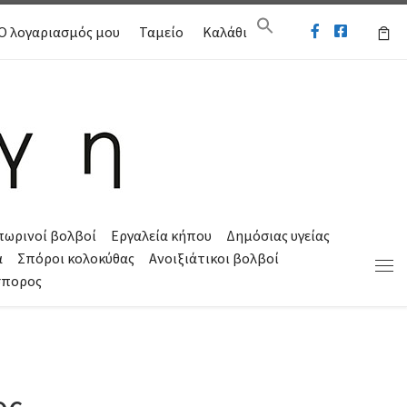
Ο λογαριασμός μου
Ταμείο
Καλάθι
πωρινοί βολβοί
Εργαλεία κήπου
Δημόσιας υγείας
α
Σπόροι κολοκύθας
Ανοιξιάτικοι βολβοί
Μεν
σπορος
ος