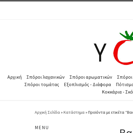
Μετάβαση στο περιεχόμενο
Αρχική
Σπόροι λαχανικών
Σπόροι αρωματικών
Σπόροι
Σπόροι τομάτας
Εξοπλισμός - Διάφορα
Πότισμ
Κοκκάρια - Σκ
Αρχική Σελίδα
»
Κατάστημα
»
Προϊόντα με ετικέτα “Βα
MENU
Βα