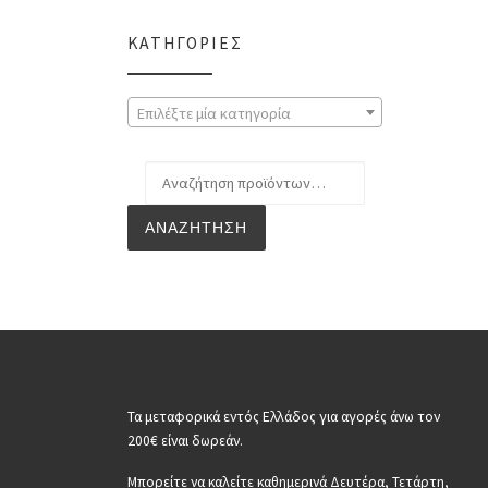
ΚΑΤΗΓΟΡΊΕΣ
Επιλέξτε μία κατηγορία
Αναζήτηση για:
ΑΝΑΖΉΤΗΣΗ
Τα μεταφορικά εντός Ελλάδος για αγορές άνω τον
200€ είναι δωρεάν.
Μπορείτε να καλείτε καθημερινά Δευτέρα, Τετάρτη,