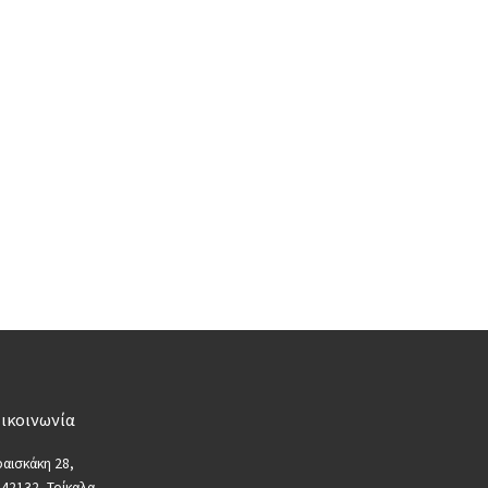
ικοινωνία
αισκάκη 28,
 42132, Τρίκαλα