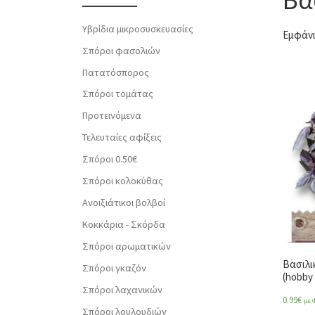
Υβρίδια μικροσυσκευασίες
Εμφάνι
Σπόροι φασολιών
Πατατόσπορος
Σπόροι τομάτας
Προτεινόμενα
Τελευταίες αφίξεις
Σπόροι 0.50€
Σπόροι κολοκύθας
Ανοιξιάτικοι βολβοί
Κοκκάρια - Σκόρδα
Σπόροι αρωματικών
Βασιλι
Σπόροι γκαζόν
(hobby 
Σπόροι λαχανικών
0.99
€
με 
Σπόροι λουλουδιών