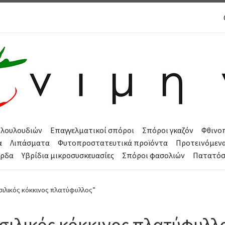
 λουλουδιών
Επαγγελματικοί σπόροι
Σπόροι γκαζόν
Φθινο
α
Λιπάσματα
Φυτοπροστατευτικά προϊόντα
Προτεινόμεν
όρδα
Υβρίδια μικροσυσκευασίες
Σπόροι φασολιών
Πατατό
σιλικός κόκκινος πλατύφυλλος”
σιλικός κόκκινος πλατύφυλλ