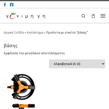
Μετάβαση στο περιεχόμενο
Search
Μεν
Αρχική Σελίδα
»
Κατάστημα
»
Προϊόντα με ετικέτα “βάσης”
βάσης
Εμφάνιση του μοναδικού αποτελέσματος