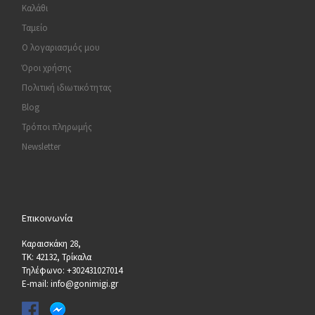
Καλάθι
Ταμείο
Ο λογαριασμός μου
Όροι χρήσης
Πολιτική ιδιωτικότητας
Blog
Τρόποι πληρωμής
Newsletter
Επικοινωνία
Καραισκάκη 28,
ΤΚ: 42132, Τρίκαλα
Τηλέφωνο: +302431027014
E-mail: info@gonimigi.gr