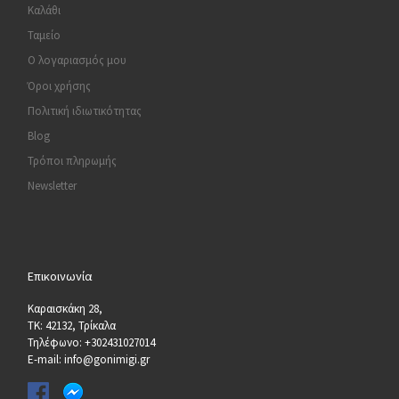
Καλάθι
Ταμείο
Ο λογαριασμός μου
Όροι χρήσης
Πολιτική ιδιωτικότητας
Blog
Τρόποι πληρωμής
Newsletter
Επικοινωνία
Καραισκάκη 28,
ΤΚ: 42132, Τρίκαλα
Τηλέφωνο: +302431027014
E-mail: info@gonimigi.gr