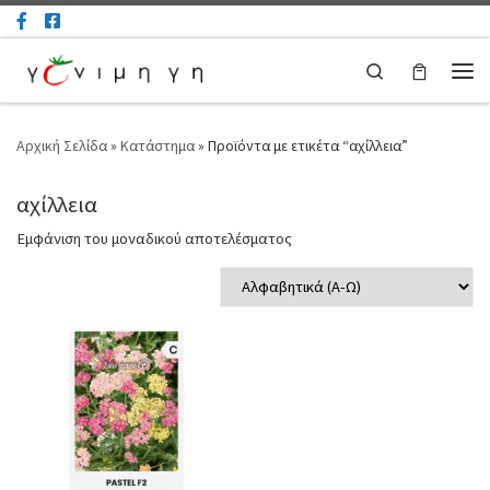
Μετάβαση στο περιεχόμενο
Search
Μεν
Αρχική Σελίδα
»
Κατάστημα
»
Προϊόντα με ετικέτα “αχίλλεια”
αχίλλεια
Εμφάνιση του μοναδικού αποτελέσματος