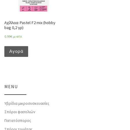
Αχίλλεια Pastel F2 mix (hobby
bag 0,2 γρ)
0.99
€
με ΦΠΑ
Αγορά
MENU
Υβρίδια μικροσυσκευασίες
Σπόροι φασολιών
Πατατόσπορος
Σπόροι τομάτας