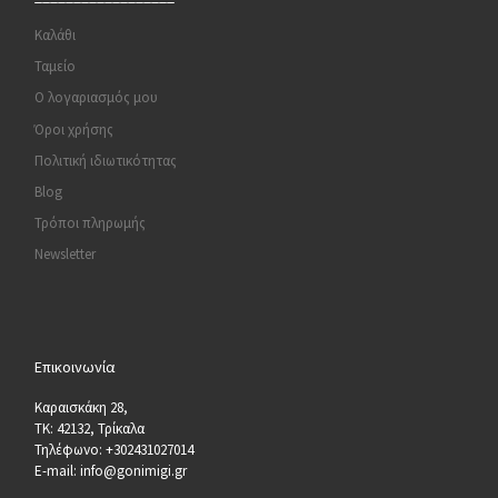
Καλάθι
Ταμείο
Ο λογαριασμός μου
Όροι χρήσης
Πολιτική ιδιωτικότητας
Blog
Τρόποι πληρωμής
Newsletter
Επικοινωνία
Καραισκάκη 28,
ΤΚ: 42132, Τρίκαλα
Τηλέφωνο: +302431027014
E-mail: info@gonimigi.gr