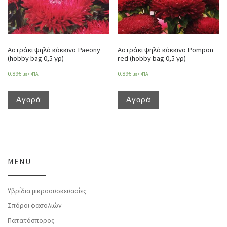
Αστράκι ψηλό κόκκινο Paeony
Αστράκι ψηλό κόκκινο Pompon
(hobby bag 0,5 γρ)
red (hobby bag 0,5 γρ)
0.89
€
0.89
€
με ΦΠΑ
με ΦΠΑ
Αγορά
Αγορά
MENU
Υβρίδια μικροσυσκευασίες
Σπόροι φασολιών
Πατατόσπορος