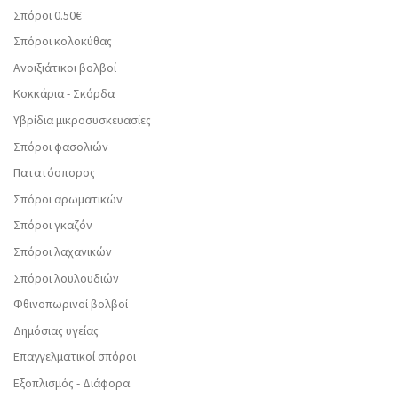
Σπόροι 0.50€
Σπόροι κολοκύθας
Ανοιξιάτικοι βολβοί
Κοκκάρια - Σκόρδα
Υβρίδια μικροσυσκευασίες
Σπόροι φασολιών
Πατατόσπορος
Σπόροι αρωματικών
Σπόροι γκαζόν
Σπόροι λαχανικών
Σπόροι λουλουδιών
Φθινοπωρινοί βολβοί
Δημόσιας υγείας
Επαγγελματικοί σπόροι
Εξοπλισμός - Διάφορα