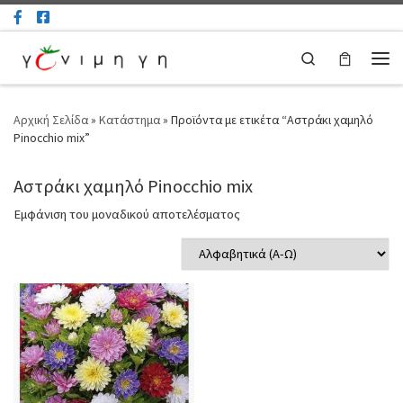
Μετάβαση στο περιεχόμενο
Search
Μεν
Αρχική Σελίδα
»
Κατάστημα
»
Προϊόντα με ετικέτα “Αστράκι χαμηλό
Pinocchio mix”
Αστράκι χαμηλό Pinocchio mix
Εμφάνιση του μοναδικού αποτελέσματος