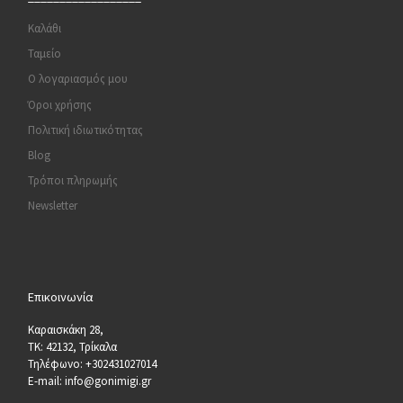
Καλάθι
Ταμείο
Ο λογαριασμός μου
Όροι χρήσης
Πολιτική ιδιωτικότητας
Blog
Τρόποι πληρωμής
Newsletter
Επικοινωνία
Καραισκάκη 28,
ΤΚ: 42132, Τρίκαλα
Τηλέφωνο: +302431027014
E-mail: info@gonimigi.gr