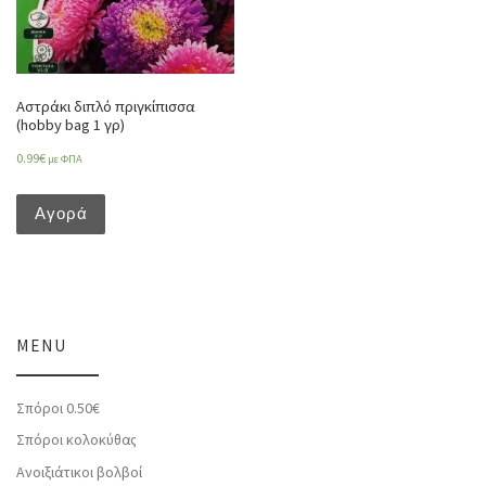
Αστράκι διπλό πριγκίπισσα
(hobby bag 1 γρ)
0.99
€
με ΦΠΑ
Αγορά
MENU
Σπόροι 0.50€
Σπόροι κολοκύθας
Ανοιξιάτικοι βολβοί