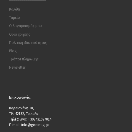
Καλάθι
Ταμείο
Ο λογαριασμός μου
Όροι χρήσης
Πολιτική ιδιωτικότητας
Blog
Τρόποι πληρωμής
Newsletter
Επικοινωνία
Καραισκάκη 28,
ΤΚ: 42132, Τρίκαλα
Τηλέφωνο: +302431027014
E-mail: info@gonimigi.gr