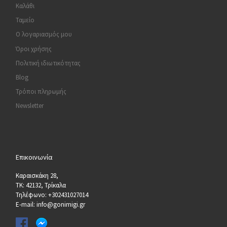
Καλάθι
Ταμείο
Ο λογαριασμός μου
Όροι χρήσης
Πολιτική ιδιωτικότητας
Blog
Τρόποι πληρωμής
Newsletter
Επικοινωνία
Καραισκάκη 28,
ΤΚ: 42132, Τρίκαλα
Τηλέφωνο: +302431027014
E-mail: info@gonimigi.gr