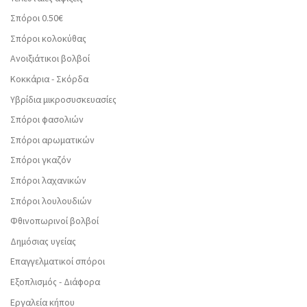
Σπόροι 0.50€
Σπόροι κολοκύθας
Ανοιξιάτικοι βολβοί
Κοκκάρια - Σκόρδα
Υβρίδια μικροσυσκευασίες
Σπόροι φασολιών
Σπόροι αρωματικών
Σπόροι γκαζόν
Σπόροι λαχανικών
Σπόροι λουλουδιών
Φθινοπωρινοί βολβοί
Δημόσιας υγείας
Επαγγελματικοί σπόροι
Εξοπλισμός - Διάφορα
Εργαλεία κήπου