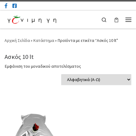
Μετάβαση στο περιεχόμενο
Search
Μεν
Αρχική Σελίδα
»
Κατάστημα
»
Προϊόντα με ετικέτα “Ασκός 10 lt”
Ασκός 10 lt
Εμφάνιση του μοναδικού αποτελέσματος