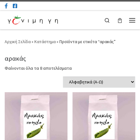
Μετάβαση στο περιεχόμενο
Search
Μεν
Αρχική Σελίδα
»
Κατάστημα
»
Προϊόντα με ετικέτα “αρακάς”
αρακάς
Φαίνονται όλα τα 8 αποτελέσματα