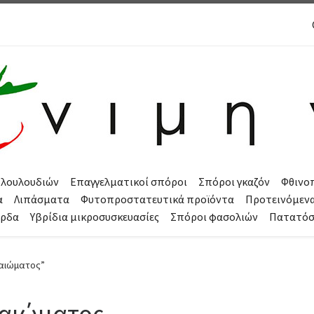
 λουλουδιών
Επαγγελματικοί σπόροι
Σπόροι γκαζόν
Φθινο
α
Λιπάσματα
Φυτοπροστατευτικά προϊόντα
Προτεινόμεν
όρδα
Υβρίδια μικροσυσκευασίες
Σπόροι φασολιών
Πατατό
ραιώματος”
αιώματος