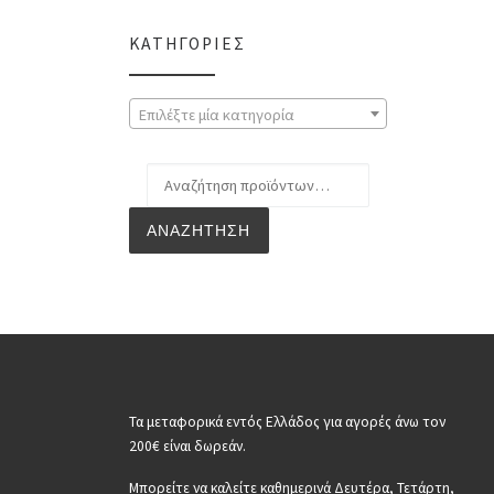
ΚΑΤΗΓΟΡΊΕΣ
Επιλέξτε μία κατηγορία
Αναζήτηση για:
ΑΝΑΖΉΤΗΣΗ
Τα μεταφορικά εντός Ελλάδος για αγορές άνω τον
200€ είναι δωρεάν.
Μπορείτε να καλείτε καθημερινά Δευτέρα, Τετάρτη,