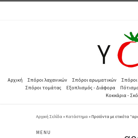
Μετάβαση στο περιεχόμενο
Αρχική
Σπόροι λαχανικών
Σπόροι αρωματικών
Σπόροι
Σπόροι τομάτας
Εξοπλισμός - Διάφορα
Πότισμ
Κοκκάρια - Σκ
Αρχική Σελίδα
»
Κατάστημα
»
Προϊόντα με ετικέτα “α
MENU
αρ