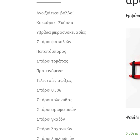
Ανοιξιάτικοι βολβοί
Εμφάνι
Κοκκάρια - Σκόρδα
Υβρίδια μικροσυσκευασίες
Σπόροι φασολιών
Πατατόσπορος
Σπόροι τομάτας
Προτεινόμενα
Τελευταίες αφίξεις
Σπόροι 0.50€
Σπόροι κολοκύθας
Σπόροι αρωματικών
Ψαλίδι
Σπόροι γκαζόν
Σπόροι λαχανικών
6.00
€
με 
Σπόροι λουλουδιών