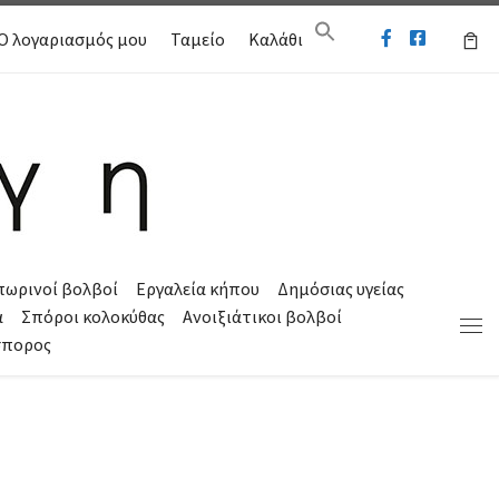
Ο λογαριασμός μου
Ταμείο
Καλάθι
πωρινοί βολβοί
Εργαλεία κήπου
Δημόσιας υγείας
α
Σπόροι κολοκύθας
Ανοιξιάτικοι βολβοί
Μεν
σπορος