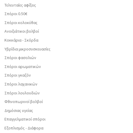
Τελευταίες αφίξεις
Σπόροι 0.50€
Σπόροι κολοκύθας
Ανοιξιάτικοι βολβοί
Κοκκάρια - Σκόρδα
Υβρίδια μικροσυσκευασίες
Σπόροι φασολιών
Σπόροι αρωματικών
Σπόροι γκαζόν
Σπόροι λαχανικών
Σπόροι λουλουδιών
Φθινοπωρινοί βολβοί
Δημόσιας υγείας
Επαγγελματικοί σπόροι
Εξοπλισμός - Διάφορα