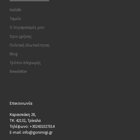
Καλάθι
Ταμείο
Ο λογαριασμός μου
Όροι χρήσης
Πολιτική ιδιωτικότητας
Blog
Τρόποι πληρωμής
Newsletter
Επικοινωνία
Καραισκάκη 28,
ΤΚ: 42132, Τρίκαλα
Τηλέφωνο: +302431027014
E-mail: info@gonimigi.gr