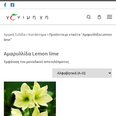
Μετάβαση στο περιεχόμενο
Search
Μεν
Αρχική Σελίδα
»
Κατάστημα
»
Προϊόντα με ετικέτα “Αμαρυλλίδα Lemon
lime”
Αμαρυλλίδα Lemon lime
Εμφάνιση του μοναδικού αποτελέσματος