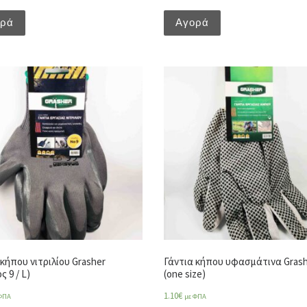
ορά
Αγορά
 κήπου νιτριλίου Grasher
Γάντια κήπου υφασμάτινα Gras
ς 9 / L)
(one size)
1.10
€
ΦΠΑ
με ΦΠΑ