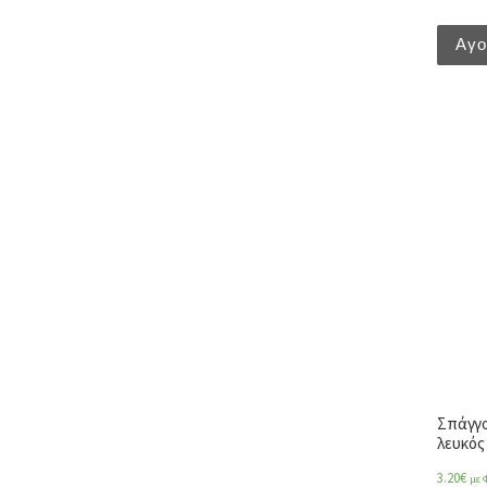
Αγ
Σπάγγο
λευκός
3.20
€
με 