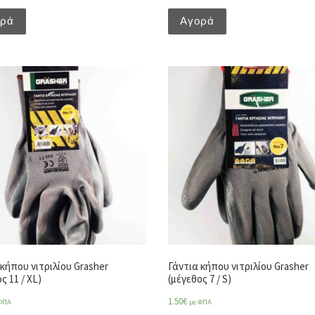
ορά
Αγορά
 κήπου νιτριλίου Grasher
Γάντια κήπου νιτριλίου Grasher
ς 11 / XL)
(μέγεθος 7 / S)
1.50
€
ΦΠΑ
με ΦΠΑ