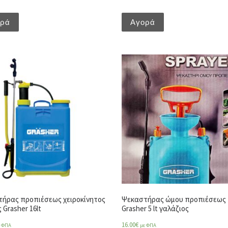
ορά
Αγορά
ήρας προπιέσεως χειροκίνητος
Ψεκαστήρας ώμου προπιέσεως
 Grasher 16lt
Grasher 5 lt γαλάζιος
16.00
€
ε ΦΠΑ
με ΦΠΑ