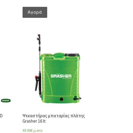
Αγορά
0D
Ψεκαστήρας μπαταρίας πλάτης
Grasher 16 lt
49.90
€
με ΦΠΑ