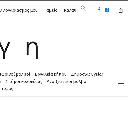
Ο λογαριασμός μου
Ταμείο
Καλάθι
πωρινοί βολβοί
Εργαλεία κήπου
Δημόσιας υγείας
α
Σπόροι κολοκύθας
Ανοιξιάτικοι βολβοί
Μεν
σπορος