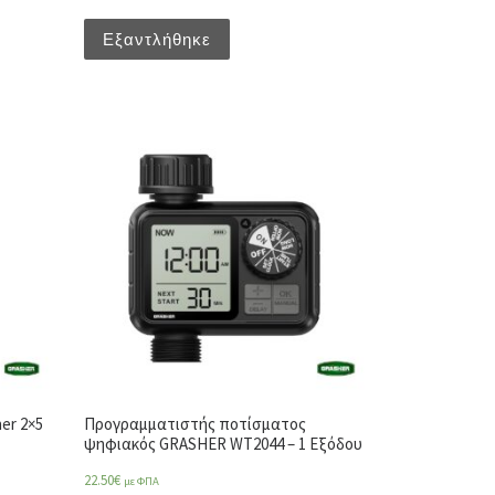
Εξαντλήθηκε
er 2×5
Προγραμματιστής ποτίσματος
ψηφιακός GRASHER WT2044 – 1 Εξόδου
22.50
€
με ΦΠΑ