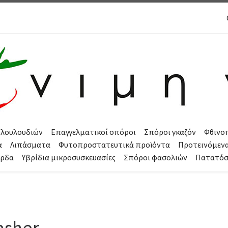
 λουλουδιών
Επαγγελματικοί σπόροι
Σπόροι γκαζόν
Φθινο
α
Λιπάσματα
Φυτοπροστατευτικά προϊόντα
Προτεινόμεν
όρδα
Υβρίδια μικροσυσκευασίες
Σπόροι φασολιών
Πατατό
asher