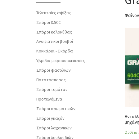
Τελευταίες αφίξεις
Φαίνον
Σπόροι 0.50€
Σπόροι κολοκύθας
Ανοιξιάτικοι βολβοί
Κοκκάρια - Σκόρδα
Υβρίδια μικροσυσκευασίες
Σπόροι φασολιών
Πατατόσπορος
Σπόροι τομάτας
Προτεινόμενα
Σπόροι αρωματικών
Ανταλλ
Σπόροι γκαζόν
μηχάνη
Σπόροι λαχανικών
2.50
€
με 
Σπόροι λουλουδιών