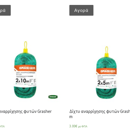
ορά
Αγορά
αναρρίχησης φυτών Grasher
Δίχτυ αναρρίχησης φυτών Grash
m
3.00
€
ΦΠΑ
με ΦΠΑ