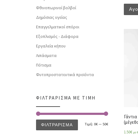
Φθινοπωρινοί βολβοί
Αγ
Δημόσιας υγείας
Επαγγελματικοί σπόροι
Εξοπλισμός - Διάφορα
Εργαλεία κήπου
Λιπάσματα
Πότισμα
Φυτοπροστατευτικά προϊόντα
ΦΙΛΤΡΆΡΙΣΜΑ ΜΕ ΤΙΜΉ
Γάντια
(μέγεθο
Τιμή:
0€
—
50€
ΦΙΛΤΡΆΡΙΣΜΑ
1.50
€
με 