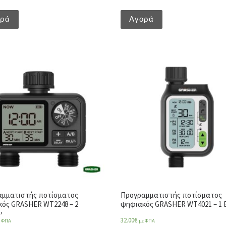
ορά
Αγορά
αμματιστής ποτίσματος
Προγραμματιστής ποτίσματος
ός GRASHER WT2248 – 2
ψηφιακός GRASHER WT4021 – 1 
ν
32.00
€
ε ΦΠΑ
με ΦΠΑ