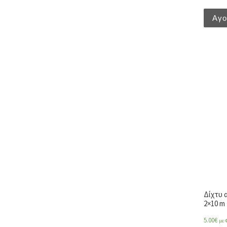
Αγ
Δίχτυ 
2×10 m
5.00
€
με 