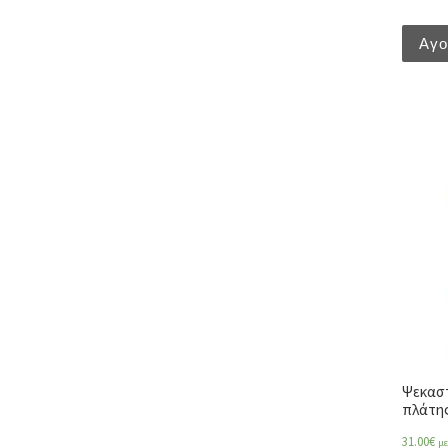
Αγ
Ψεκαστ
πλάτης
31.00
€
μ