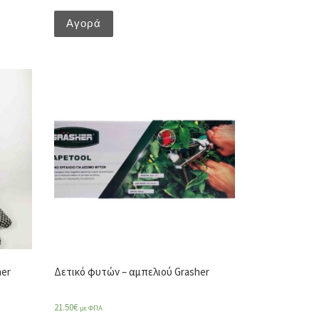
Αγορά
her
Δετικό φυτών – αμπελιού Grasher
21.50
€
με ΦΠΑ