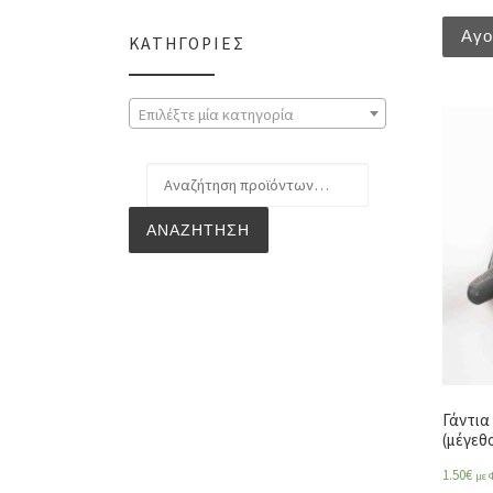
Αγ
ΚΑΤΗΓΟΡΊΕΣ
Επιλέξτε μία κατηγορία
Αναζήτηση για:
ΑΝΑΖΉΤΗΣΗ
Γάντια
(μέγεθο
1.50
€
με 