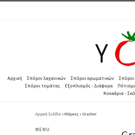
Μετάβαση στο περιεχόμενο
Αρχική
Σπόροι λαχανικών
Σπόροι αρωματικών
Σπόροι
Σπόροι τομάτας
Εξοπλισμός - Διάφορα
Πότισμ
Κοκκάρια - Σκ
Αρχική Σελίδα
»
Μάρκες
»
Grasher
MENU
Gr