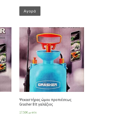
Αγορά
Ψεκαστήρας ώμου προπιέσεως
Grasher 8 lt γαλάζιος
17.50
€
με ΦΠΑ