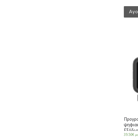
Αγ
Προγρ
ψηφιακ
Εξόδω
39.50
€
μ