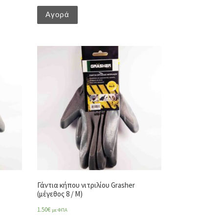
Αγορά
Γάντια κήπου νιτριλίου Grasher
(μέγεθος 8 / Μ)
1.50
€
με ΦΠΑ